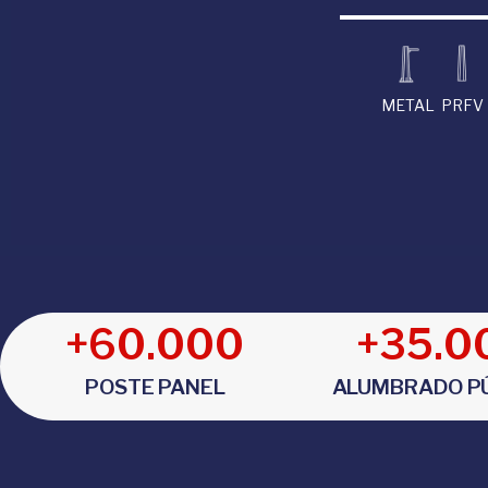
METAL
PRFV
+
60.000
+
35.0
POSTE PANEL
ALUMBRADO P