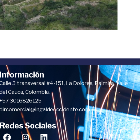
Información
Calle 3 transversal #4-151, La Dolores, Palmira, Valle
del Cauca, Colombia.
+57 3016826125
dircomercial@ingaldeoccidente.com
Redes Sociales