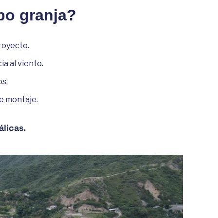
ipo granja?
royecto.
a al viento.
os.
e montaje.
álicas.